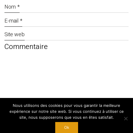
Nom
*
E-mail
*
Site web
Nous utilisons des cookies pour vous garantir la meilleure
© Copyright 2024. By
West Adgency
|
expérience sur notre site web. Si vous continuez à utiliser ce
Mentions Légales
site, nous supposerons que vous en êtes satisfait.
Ok