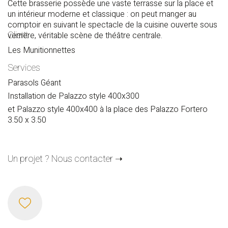
Cette brasserie possède une vaste terrasse sur la place et
un intérieur moderne et classique : on peut manger au
comptoir en suivant le spectacle de la cuisine ouverte sous
Client
verrière, véritable scène de théâtre centrale.
Les Munitionnettes
Services
Parasols Géant
Installation de Palazzo style 400x300
et Palazzo style 400x400 à la place des Palazzo Fortero
3.50 x 3.50
Un projet ? Nous contacter