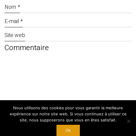
Nom
*
E-mail
*
Site web
Nous utilisons des cookies pour vous garantir la meilleure
© Copyright 2024. By
West Adgency
|
expérience sur notre site web. Si vous continuez à utiliser ce
Mentions Légales
site, nous supposerons que vous en êtes satisfait.
Ok