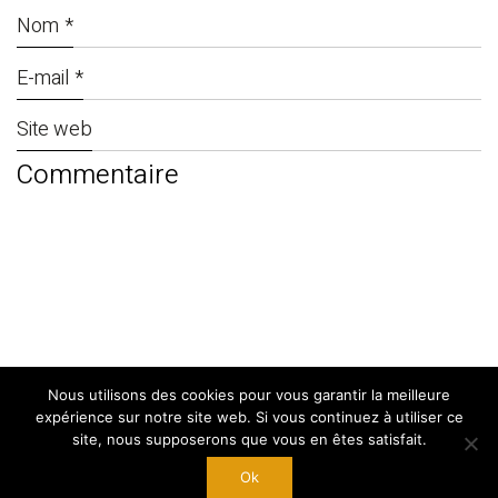
Nom
*
E-mail
*
Site web
Nous utilisons des cookies pour vous garantir la meilleure
© Copyright 2024. By
West Adgency
|
expérience sur notre site web. Si vous continuez à utiliser ce
Mentions Légales
site, nous supposerons que vous en êtes satisfait.
Ok