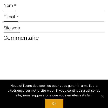
Nom
*
E-mail
*
Site web
Nous utilisons des cookies pour vous garantir la meilleure
© Copyright 2024. By
West Adgency
|
expérience sur notre site web. Si vous continuez à utiliser ce
Mentions Légales
site, nous supposerons que vous en êtes satisfait.
Ok