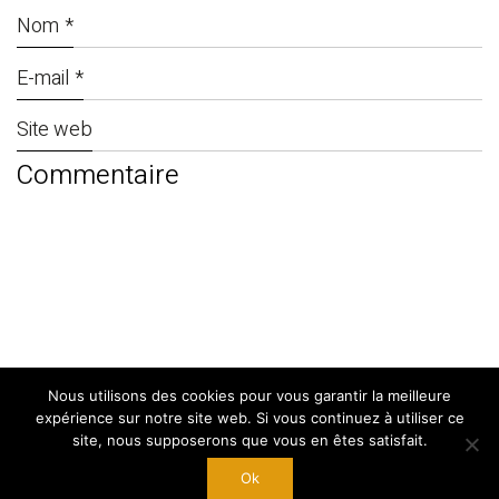
Nom
*
E-mail
*
Site web
Nous utilisons des cookies pour vous garantir la meilleure
© Copyright 2024. By
West Adgency
|
expérience sur notre site web. Si vous continuez à utiliser ce
Mentions Légales
site, nous supposerons que vous en êtes satisfait.
Ok