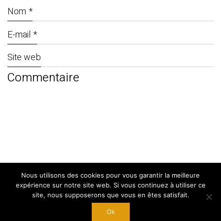
Nom
*
E-mail
*
Site web
Nous utilisons des cookies pour vous garantir la meilleure
© Copyright 2024. By
West Adgency
|
expérience sur notre site web. Si vous continuez à utiliser ce
Mentions Légales
site, nous supposerons que vous en êtes satisfait.
Ok