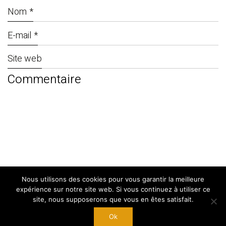
Nom
*
E-mail
*
Site web
Nous utilisons des cookies pour vous garantir la meilleure
© Copyright 2024. By
West Adgency
|
expérience sur notre site web. Si vous continuez à utiliser ce
Mentions Légales
site, nous supposerons que vous en êtes satisfait.
Ok