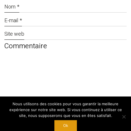
Nom
*
E-mail
*
Site web
Nous utilisons des cookies pour vous garantir la meilleure
© Copyright 2024. By
West Adgency
|
expérience sur notre site web. Si vous continuez à utiliser ce
Mentions Légales
site, nous supposerons que vous en êtes satisfait.
Ok