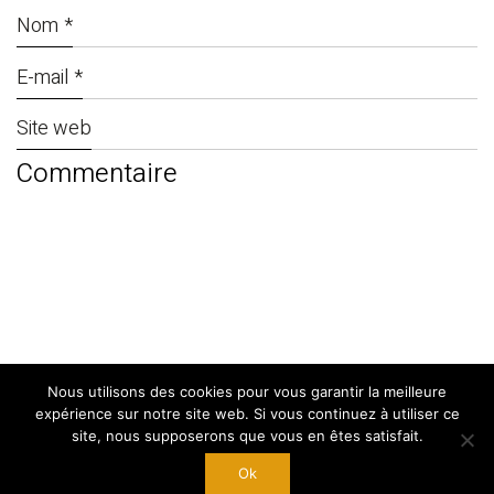
Nom
*
E-mail
*
Site web
Nous utilisons des cookies pour vous garantir la meilleure
© Copyright 2024. By
West Adgency
|
expérience sur notre site web. Si vous continuez à utiliser ce
Mentions Légales
site, nous supposerons que vous en êtes satisfait.
Ok