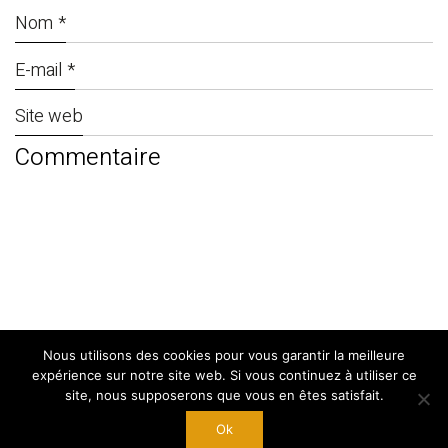
Nom
*
E-mail
*
Site web
Nous utilisons des cookies pour vous garantir la meilleure
© Copyright 2024. By
West Adgency
|
expérience sur notre site web. Si vous continuez à utiliser ce
Mentions Légales
site, nous supposerons que vous en êtes satisfait.
Ok