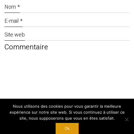
Nom
*
E-mail
*
Site web
Nous utilisons des cookies pour vous garantir la meilleure
© Copyright 2024. By
West Adgency
|
expérience sur notre site web. Si vous continuez à utiliser ce
Mentions Légales
site, nous supposerons que vous en êtes satisfait.
Ok