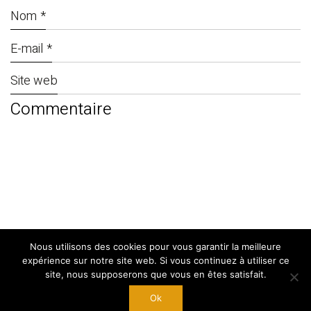
Nom
*
E-mail
*
Site web
Nous utilisons des cookies pour vous garantir la meilleure
© Copyright 2024. By
West Adgency
|
expérience sur notre site web. Si vous continuez à utiliser ce
Mentions Légales
site, nous supposerons que vous en êtes satisfait.
Ok