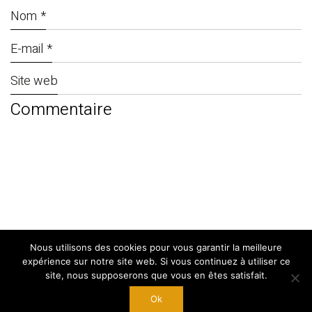
Nom
*
E-mail
*
Site web
Nous utilisons des cookies pour vous garantir la meilleure
© Copyright 2024. By
West Adgency
|
expérience sur notre site web. Si vous continuez à utiliser ce
Mentions Légales
site, nous supposerons que vous en êtes satisfait.
Ok