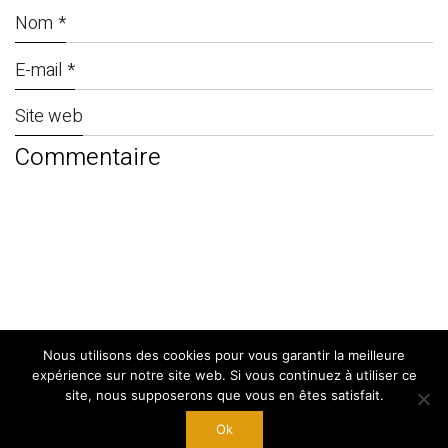
Nom
*
E-mail
*
Site web
Nous utilisons des cookies pour vous garantir la meilleure
© Copyright 2024. By
West Adgency
|
expérience sur notre site web. Si vous continuez à utiliser ce
Mentions Légales
site, nous supposerons que vous en êtes satisfait.
Ok