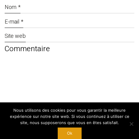
Nom
*
E-mail
*
Site web
Nous utilisons des cookies pour vous garantir la meilleure
© Copyright 2024. By
West Adgency
|
expérience sur notre site web. Si vous continuez à utiliser ce
Mentions Légales
site, nous supposerons que vous en êtes satisfait.
Ok